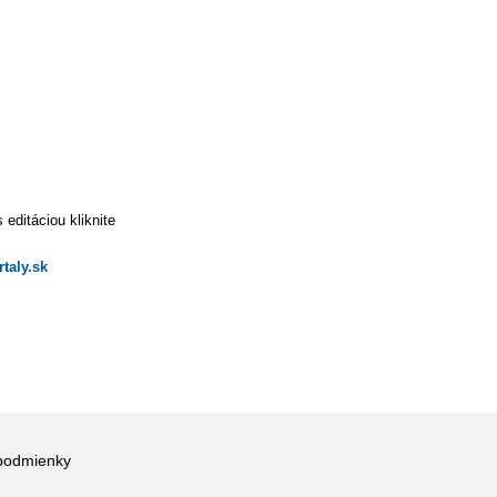
editáciou kliknite
taly.sk
podmienky