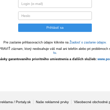
Pre zaslanie prihlasovacích údajov kliknite na
Žiadosť o zaslanie údajov.
VIŤ záznam, ktorý neobsahuje váš mail ani telefón alebo pri problémoch s 
tu
.
ávky garantovaného prioritného umiestnenia a ďalších služieb:
www.por
 reklama / Portaly.sk
Naše reklamné prvky
Všeobecné obchodné 