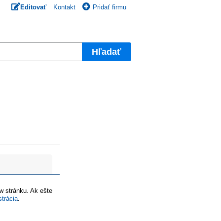
Editovať
Kontakt
Pridať firmu
Hľadať
ww stránku. Ak ešte
strácia
.