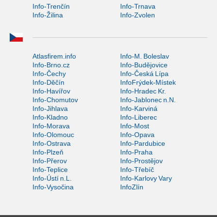
Info-Trenčín
Info-Trnava
Info-Žilina
Info-Zvolen
Atlasfirem.info
Info-M. Boleslav
Info-Brno.cz
Info-Budějovice
Info-Čechy
Info-Česká Lípa
Info-Děčín
InfoFrýdek-Místek
Info-Havířov
Info-Hradec Kr.
Info-Chomutov
Info-Jablonec n.N.
Info-Jihlava
Info-Karviná
Info-Kladno
Info-Liberec
Info-Morava
Info-Most
Info-Olomouc
Info-Opava
Info-Ostrava
Info-Pardubice
Info-Plzeň
Info-Praha
Info-Přerov
Info-Prostějov
Info-Teplice
Info-Třebíč
Info-Ústí n.L.
Info-Karlovy Vary
Info-Vysočina
InfoZlín