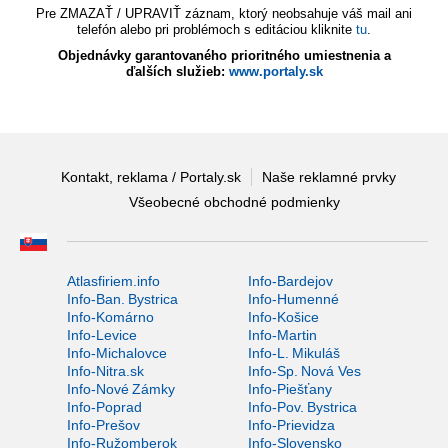
Pre ZMAZAŤ / UPRAVIŤ záznam, ktorý neobsahuje váš mail ani
telefón alebo pri problémoch s editáciou kliknite
tu
.
Objednávky garantovaného prioritného umiestnenia a
ďalších služieb:
www.portaly.sk
Kontakt, reklama / Portaly.sk
Naše reklamné prvky
Všeobecné obchodné podmienky
Atlasfiriem.info
Info-Bardejov
Info-Ban. Bystrica
Info-Humenné
Info-Komárno
Info-Košice
Info-Levice
Info-Martin
Info-Michalovce
Info-L. Mikuláš
Info-Nitra.sk
Info-Sp. Nová Ves
Info-Nové Zámky
Info-Piešťany
Info-Poprad
Info-Pov. Bystrica
Info-Prešov
Info-Prievidza
Info-Ružomberok
Info-Slovensko