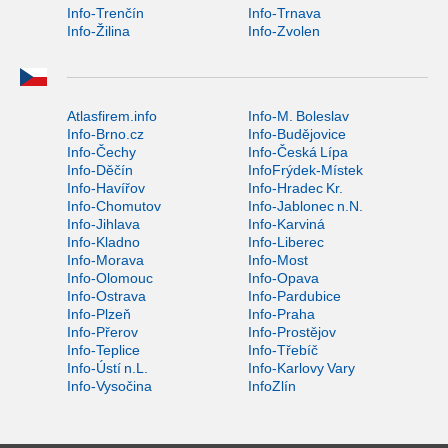
Info-Trenčín
Info-Trnava
Info-Žilina
Info-Zvolen
Atlasfirem.info
Info-M. Boleslav
Info-Brno.cz
Info-Budějovice
Info-Čechy
Info-Česká Lípa
Info-Děčín
InfoFrýdek-Místek
Info-Havířov
Info-Hradec Kr.
Info-Chomutov
Info-Jablonec n.N.
Info-Jihlava
Info-Karviná
Info-Kladno
Info-Liberec
Info-Morava
Info-Most
Info-Olomouc
Info-Opava
Info-Ostrava
Info-Pardubice
Info-Plzeň
Info-Praha
Info-Přerov
Info-Prostějov
Info-Teplice
Info-Třebíč
Info-Ústí n.L.
Info-Karlovy Vary
Info-Vysočina
InfoZlín