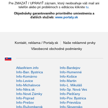
Pre ZMAZAŤ / UPRAVIŤ záznam, ktorý neobsahuje váš mail ani
telefón alebo pri problémoch s editáciou kliknite
tu
.
Objednávky garantovaného prioritného umiestnenia a
ďalších služieb:
www.portaly.sk
Kontakt, reklama / Portaly.sk
Naše reklamné prvky
Všeobecné obchodné podmienky
Atlasfiriem.info
Info-Bardejov
Info-Ban. Bystrica
Info-Humenné
Info-Komárno
Info-Košice
Info-Levice
Info-Martin
Info-Michalovce
Info-L. Mikuláš
Info-Nitra.sk
Info-Sp. Nová Ves
Info-Nové Zámky
Info-Piešťany
Info-Poprad
Info-Pov. Bystrica
Info-Prešov
Info-Prievidza
Info-Ružomberok
Info-Slovensko