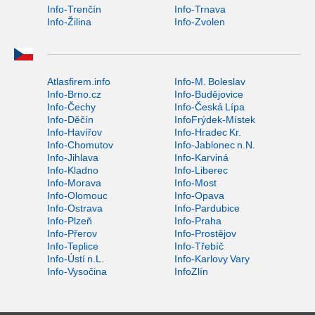
Info-Trenčín
Info-Trnava
Info-Žilina
Info-Zvolen
Atlasfirem.info
Info-M. Boleslav
Info-Brno.cz
Info-Budějovice
Info-Čechy
Info-Česká Lípa
Info-Děčín
InfoFrýdek-Místek
Info-Havířov
Info-Hradec Kr.
Info-Chomutov
Info-Jablonec n.N.
Info-Jihlava
Info-Karviná
Info-Kladno
Info-Liberec
Info-Morava
Info-Most
Info-Olomouc
Info-Opava
Info-Ostrava
Info-Pardubice
Info-Plzeň
Info-Praha
Info-Přerov
Info-Prostějov
Info-Teplice
Info-Třebíč
Info-Ústí n.L.
Info-Karlovy Vary
Info-Vysočina
InfoZlín