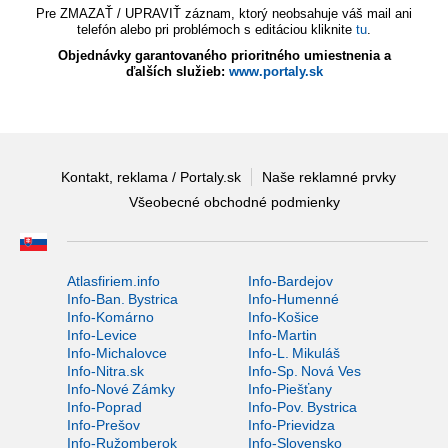
Pre ZMAZAŤ / UPRAVIŤ záznam, ktorý neobsahuje váš mail ani
telefón alebo pri problémoch s editáciou kliknite
tu
.
Objednávky garantovaného prioritného umiestnenia a
ďalších služieb:
www.portaly.sk
Kontakt, reklama / Portaly.sk
Naše reklamné prvky
Všeobecné obchodné podmienky
Atlasfiriem.info
Info-Bardejov
Info-Ban. Bystrica
Info-Humenné
Info-Komárno
Info-Košice
Info-Levice
Info-Martin
Info-Michalovce
Info-L. Mikuláš
Info-Nitra.sk
Info-Sp. Nová Ves
Info-Nové Zámky
Info-Piešťany
Info-Poprad
Info-Pov. Bystrica
Info-Prešov
Info-Prievidza
Info-Ružomberok
Info-Slovensko