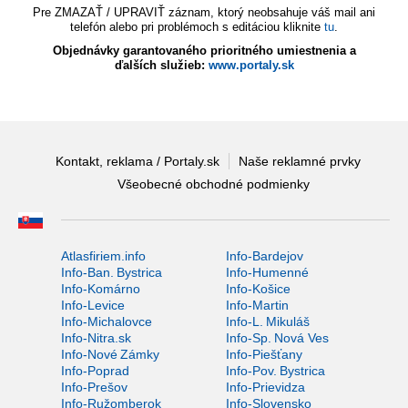
Pre ZMAZAŤ / UPRAVIŤ záznam, ktorý neobsahuje váš mail ani
telefón alebo pri problémoch s editáciou kliknite
tu
.
Objednávky garantovaného prioritného umiestnenia a
ďalších služieb:
www.portaly.sk
Kontakt, reklama / Portaly.sk
Naše reklamné prvky
Všeobecné obchodné podmienky
Atlasfiriem.info
Info-Bardejov
Info-Ban. Bystrica
Info-Humenné
Info-Komárno
Info-Košice
Info-Levice
Info-Martin
Info-Michalovce
Info-L. Mikuláš
Info-Nitra.sk
Info-Sp. Nová Ves
Info-Nové Zámky
Info-Piešťany
Info-Poprad
Info-Pov. Bystrica
Info-Prešov
Info-Prievidza
Info-Ružomberok
Info-Slovensko