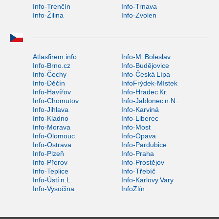
Info-Trenčín
Info-Trnava
Info-Žilina
Info-Zvolen
Atlasfirem.info
Info-M. Boleslav
Info-Brno.cz
Info-Budějovice
Info-Čechy
Info-Česká Lípa
Info-Děčín
InfoFrýdek-Místek
Info-Havířov
Info-Hradec Kr.
Info-Chomutov
Info-Jablonec n.N.
Info-Jihlava
Info-Karviná
Info-Kladno
Info-Liberec
Info-Morava
Info-Most
Info-Olomouc
Info-Opava
Info-Ostrava
Info-Pardubice
Info-Plzeň
Info-Praha
Info-Přerov
Info-Prostějov
Info-Teplice
Info-Třebíč
Info-Ústí n.L.
Info-Karlovy Vary
Info-Vysočina
InfoZlín