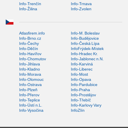
Info-Trenčín
Info-Trnava
Info-Žilina
Info-Zvolen
Atlasfirem.info
Info-M. Boleslav
Info-Brno.cz
Info-Budějovice
Info-Čechy
Info-Česká Lípa
Info-Děčín
InfoFrýdek-Místek
Info-Havířov
Info-Hradec Kr.
Info-Chomutov
Info-Jablonec n.N.
Info-Jihlava
Info-Karviná
Info-Kladno
Info-Liberec
Info-Morava
Info-Most
Info-Olomouc
Info-Opava
Info-Ostrava
Info-Pardubice
Info-Plzeň
Info-Praha
Info-Přerov
Info-Prostějov
Info-Teplice
Info-Třebíč
Info-Ústí n.L.
Info-Karlovy Vary
Info-Vysočina
InfoZlín