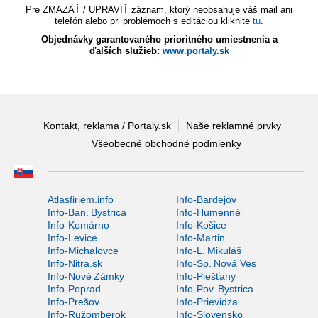
Pre ZMAZAŤ / UPRAVIŤ záznam, ktorý neobsahuje váš mail ani
telefón alebo pri problémoch s editáciou kliknite
tu
.
Objednávky garantovaného prioritného umiestnenia a
ďalších služieb:
www.portaly.sk
Kontakt, reklama / Portaly.sk
Naše reklamné prvky
Všeobecné obchodné podmienky
Atlasfiriem.info
Info-Bardejov
Info-Ban. Bystrica
Info-Humenné
Info-Komárno
Info-Košice
Info-Levice
Info-Martin
Info-Michalovce
Info-L. Mikuláš
Info-Nitra.sk
Info-Sp. Nová Ves
Info-Nové Zámky
Info-Piešťany
Info-Poprad
Info-Pov. Bystrica
Info-Prešov
Info-Prievidza
Info-Ružomberok
Info-Slovensko