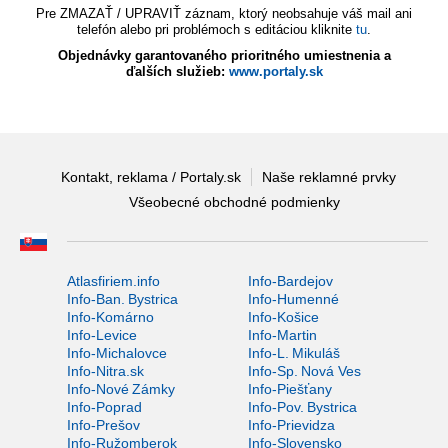
Pre ZMAZAŤ / UPRAVIŤ záznam, ktorý neobsahuje váš mail ani
telefón alebo pri problémoch s editáciou kliknite
tu
.
Objednávky garantovaného prioritného umiestnenia a
ďalších služieb:
www.portaly.sk
Kontakt, reklama / Portaly.sk
Naše reklamné prvky
Všeobecné obchodné podmienky
Atlasfiriem.info
Info-Bardejov
Info-Ban. Bystrica
Info-Humenné
Info-Komárno
Info-Košice
Info-Levice
Info-Martin
Info-Michalovce
Info-L. Mikuláš
Info-Nitra.sk
Info-Sp. Nová Ves
Info-Nové Zámky
Info-Piešťany
Info-Poprad
Info-Pov. Bystrica
Info-Prešov
Info-Prievidza
Info-Ružomberok
Info-Slovensko