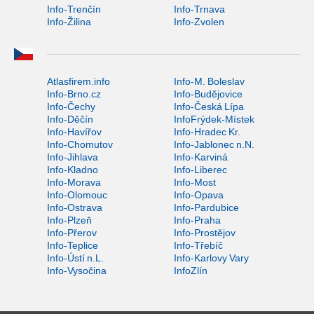
Info-Trenčín
Info-Trnava
Info-Žilina
Info-Zvolen
Atlasfirem.info
Info-M. Boleslav
Info-Brno.cz
Info-Budějovice
Info-Čechy
Info-Česká Lípa
Info-Děčín
InfoFrýdek-Místek
Info-Havířov
Info-Hradec Kr.
Info-Chomutov
Info-Jablonec n.N.
Info-Jihlava
Info-Karviná
Info-Kladno
Info-Liberec
Info-Morava
Info-Most
Info-Olomouc
Info-Opava
Info-Ostrava
Info-Pardubice
Info-Plzeň
Info-Praha
Info-Přerov
Info-Prostějov
Info-Teplice
Info-Třebíč
Info-Ústí n.L.
Info-Karlovy Vary
Info-Vysočina
InfoZlín