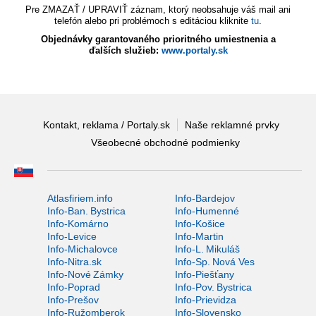
Pre ZMAZAŤ / UPRAVIŤ záznam, ktorý neobsahuje váš mail ani
telefón alebo pri problémoch s editáciou kliknite
tu
.
Objednávky garantovaného prioritného umiestnenia a
ďalších služieb:
www.portaly.sk
Kontakt, reklama / Portaly.sk
Naše reklamné prvky
Všeobecné obchodné podmienky
Atlasfiriem.info
Info-Bardejov
Info-Ban. Bystrica
Info-Humenné
Info-Komárno
Info-Košice
Info-Levice
Info-Martin
Info-Michalovce
Info-L. Mikuláš
Info-Nitra.sk
Info-Sp. Nová Ves
Info-Nové Zámky
Info-Piešťany
Info-Poprad
Info-Pov. Bystrica
Info-Prešov
Info-Prievidza
Info-Ružomberok
Info-Slovensko