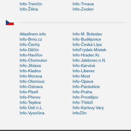
Info-Trenčín
Info-Trnava
Info-Žilina
Info-Zvolen
Atlasfirem.info
Info-M. Boleslav
Info-Brno.cz
Info-Budějovice
Info-Čechy
Info-Česká Lípa
Info-Děčín
InfoFrýdek-Místek
Info-Havířov
Info-Hradec Kr.
Info-Chomutov
Info-Jablonec n.N.
Info-Jihlava
Info-Karviná
Info-Kladno
Info-Liberec
Info-Morava
Info-Most
Info-Olomouc
Info-Opava
Info-Ostrava
Info-Pardubice
Info-Plzeň
Info-Praha
Info-Přerov
Info-Prostějov
Info-Teplice
Info-Třebíč
Info-Ústí n.L.
Info-Karlovy Vary
Info-Vysočina
InfoZlín