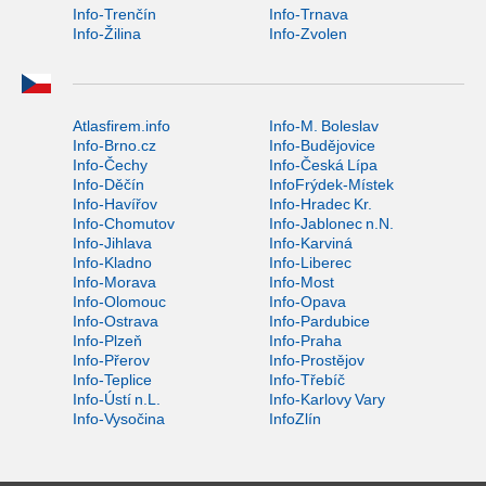
Info-Trenčín
Info-Trnava
Info-Žilina
Info-Zvolen
Atlasfirem.info
Info-M. Boleslav
Info-Brno.cz
Info-Budějovice
Info-Čechy
Info-Česká Lípa
Info-Děčín
InfoFrýdek-Místek
Info-Havířov
Info-Hradec Kr.
Info-Chomutov
Info-Jablonec n.N.
Info-Jihlava
Info-Karviná
Info-Kladno
Info-Liberec
Info-Morava
Info-Most
Info-Olomouc
Info-Opava
Info-Ostrava
Info-Pardubice
Info-Plzeň
Info-Praha
Info-Přerov
Info-Prostějov
Info-Teplice
Info-Třebíč
Info-Ústí n.L.
Info-Karlovy Vary
Info-Vysočina
InfoZlín