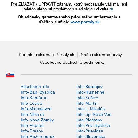
Pre ZMAZAŤ / UPRAVIŤ záznam, ktorý neobsahuje váš mail ani
telefón alebo pri problémoch s editáciou kliknite
tu
.
Objednávky garantovaného prioritného umiestnenia a
ďalších služieb:
www.portaly.sk
Kontakt, reklama / Portaly.sk
Naše reklamné prvky
Všeobecné obchodné podmienky
Atlasfiriem.info
Info-Bardejov
Info-Ban. Bystrica
Info-Humenné
Info-Komárno
Info-Košice
Info-Levice
Info-Martin
Info-Michalovce
Info-L. Mikuláš
Info-Nitra.sk
Info-Sp. Nová Ves
Info-Nové Zámky
Info-Piešťany
Info-Poprad
Info-Pov. Bystrica
Info-Prešov
Info-Prievidza
Info-Ružomberok
Info-Slovensko