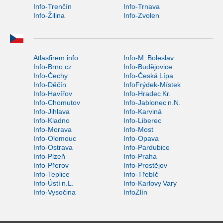
Info-Trenčín
Info-Trnava
Info-Žilina
Info-Zvolen
Atlasfirem.info
Info-M. Boleslav
Info-Brno.cz
Info-Budějovice
Info-Čechy
Info-Česká Lípa
Info-Děčín
InfoFrýdek-Místek
Info-Havířov
Info-Hradec Kr.
Info-Chomutov
Info-Jablonec n.N.
Info-Jihlava
Info-Karviná
Info-Kladno
Info-Liberec
Info-Morava
Info-Most
Info-Olomouc
Info-Opava
Info-Ostrava
Info-Pardubice
Info-Plzeň
Info-Praha
Info-Přerov
Info-Prostějov
Info-Teplice
Info-Třebíč
Info-Ústí n.L.
Info-Karlovy Vary
Info-Vysočina
InfoZlín