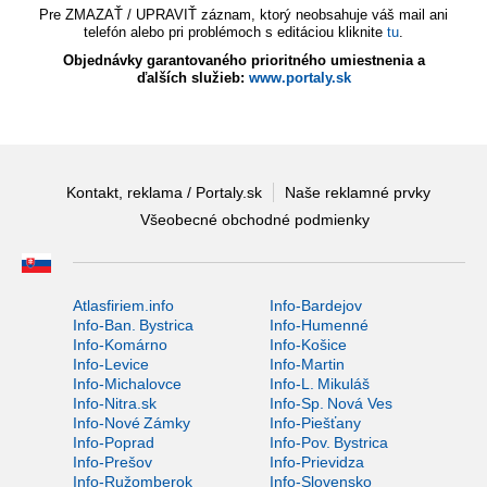
Pre ZMAZAŤ / UPRAVIŤ záznam, ktorý neobsahuje váš mail ani
telefón alebo pri problémoch s editáciou kliknite
tu
.
Objednávky garantovaného prioritného umiestnenia a
ďalších služieb:
www.portaly.sk
Kontakt, reklama / Portaly.sk
Naše reklamné prvky
Všeobecné obchodné podmienky
Atlasfiriem.info
Info-Bardejov
Info-Ban. Bystrica
Info-Humenné
Info-Komárno
Info-Košice
Info-Levice
Info-Martin
Info-Michalovce
Info-L. Mikuláš
Info-Nitra.sk
Info-Sp. Nová Ves
Info-Nové Zámky
Info-Piešťany
Info-Poprad
Info-Pov. Bystrica
Info-Prešov
Info-Prievidza
Info-Ružomberok
Info-Slovensko