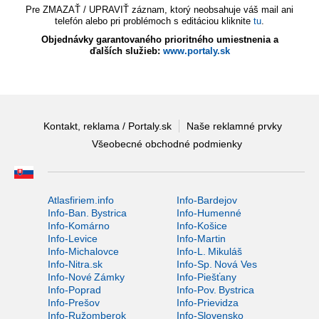
Pre ZMAZAŤ / UPRAVIŤ záznam, ktorý neobsahuje váš mail ani
telefón alebo pri problémoch s editáciou kliknite
tu
.
Objednávky garantovaného prioritného umiestnenia a
ďalších služieb:
www.portaly.sk
Kontakt, reklama / Portaly.sk
Naše reklamné prvky
Všeobecné obchodné podmienky
Atlasfiriem.info
Info-Bardejov
Info-Ban. Bystrica
Info-Humenné
Info-Komárno
Info-Košice
Info-Levice
Info-Martin
Info-Michalovce
Info-L. Mikuláš
Info-Nitra.sk
Info-Sp. Nová Ves
Info-Nové Zámky
Info-Piešťany
Info-Poprad
Info-Pov. Bystrica
Info-Prešov
Info-Prievidza
Info-Ružomberok
Info-Slovensko