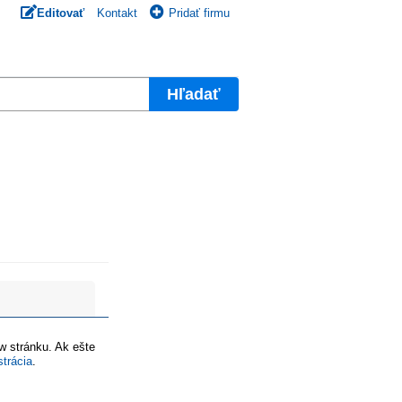
Editovať
Kontakt
Pridať firmu
Hľadať
ww stránku. Ak ešte
strácia
.