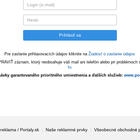
Pre zaslanie prihlasovacích údajov kliknite na
Žiadosť o zaslanie údajov.
VIŤ záznam, ktorý neobsahuje váš mail ani telefón alebo pri problémoch s 
tu
.
ávky garantovaného prioritného umiestnenia a ďalších služieb:
www.por
 reklama / Portaly.sk
Naše reklamné prvky
Všeobecné obchodné 