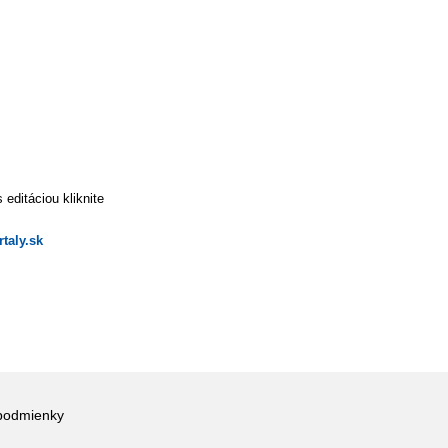
editáciou kliknite
taly.sk
podmienky