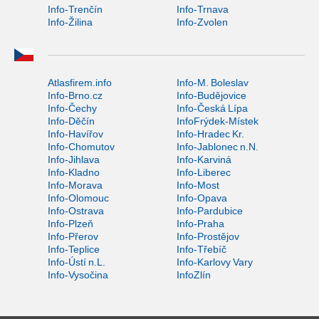
Info-Trenčín
Info-Trnava
Info-Žilina
Info-Zvolen
Atlasfirem.info
Info-M. Boleslav
Info-Brno.cz
Info-Budějovice
Info-Čechy
Info-Česká Lípa
Info-Děčín
InfoFrýdek-Místek
Info-Havířov
Info-Hradec Kr.
Info-Chomutov
Info-Jablonec n.N.
Info-Jihlava
Info-Karviná
Info-Kladno
Info-Liberec
Info-Morava
Info-Most
Info-Olomouc
Info-Opava
Info-Ostrava
Info-Pardubice
Info-Plzeň
Info-Praha
Info-Přerov
Info-Prostějov
Info-Teplice
Info-Třebíč
Info-Ústí n.L.
Info-Karlovy Vary
Info-Vysočina
InfoZlín