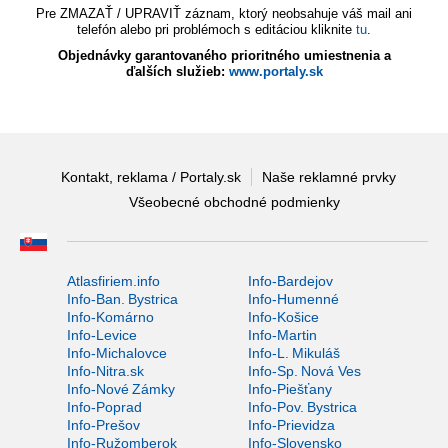
Pre ZMAZAŤ / UPRAVIŤ záznam, ktorý neobsahuje váš mail ani
telefón alebo pri problémoch s editáciou kliknite
tu
.
Objednávky garantovaného prioritného umiestnenia a
ďalších služieb:
www.portaly.sk
Kontakt, reklama / Portaly.sk
Naše reklamné prvky
Všeobecné obchodné podmienky
Atlasfiriem.info
Info-Bardejov
Info-Ban. Bystrica
Info-Humenné
Info-Komárno
Info-Košice
Info-Levice
Info-Martin
Info-Michalovce
Info-L. Mikuláš
Info-Nitra.sk
Info-Sp. Nová Ves
Info-Nové Zámky
Info-Piešťany
Info-Poprad
Info-Pov. Bystrica
Info-Prešov
Info-Prievidza
Info-Ružomberok
Info-Slovensko