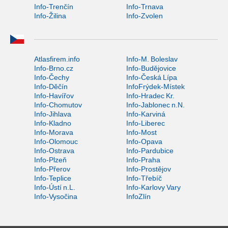
Info-Trenčín
Info-Trnava
Info-Žilina
Info-Zvolen
Atlasfirem.info
Info-M. Boleslav
Info-Brno.cz
Info-Budějovice
Info-Čechy
Info-Česká Lípa
Info-Děčín
InfoFrýdek-Místek
Info-Havířov
Info-Hradec Kr.
Info-Chomutov
Info-Jablonec n.N.
Info-Jihlava
Info-Karviná
Info-Kladno
Info-Liberec
Info-Morava
Info-Most
Info-Olomouc
Info-Opava
Info-Ostrava
Info-Pardubice
Info-Plzeň
Info-Praha
Info-Přerov
Info-Prostějov
Info-Teplice
Info-Třebíč
Info-Ústí n.L.
Info-Karlovy Vary
Info-Vysočina
InfoZlín