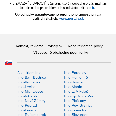
Pre ZMAZAŤ / UPRAVIŤ záznam, ktorý neobsahuje váš mail ani
telefón alebo pri problémoch s editáciou kliknite
tu
.
Objednávky garantovaného prioritného umiestnenia a
ďalších služieb:
www.portaly.sk
Kontakt, reklama / Portaly.sk
Naše reklamné prvky
Všeobecné obchodné podmienky
Atlasfiriem.info
Info-Bardejov
Info-Ban. Bystrica
Info-Humenné
Info-Komárno
Info-Košice
Info-Levice
Info-Martin
Info-Michalovce
Info-L. Mikuláš
Info-Nitra.sk
Info-Sp. Nová Ves
Info-Nové Zámky
Info-Piešťany
Info-Poprad
Info-Pov. Bystrica
Info-Prešov
Info-Prievidza
Info-Ružomberok
Info-Slovensko