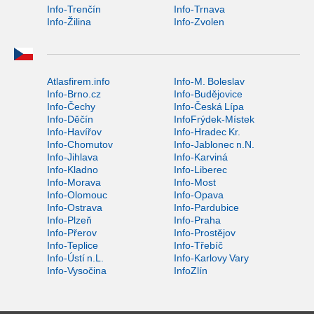
Info-Trenčín
Info-Trnava
Info-Žilina
Info-Zvolen
Atlasfirem.info
Info-M. Boleslav
Info-Brno.cz
Info-Budějovice
Info-Čechy
Info-Česká Lípa
Info-Děčín
InfoFrýdek-Místek
Info-Havířov
Info-Hradec Kr.
Info-Chomutov
Info-Jablonec n.N.
Info-Jihlava
Info-Karviná
Info-Kladno
Info-Liberec
Info-Morava
Info-Most
Info-Olomouc
Info-Opava
Info-Ostrava
Info-Pardubice
Info-Plzeň
Info-Praha
Info-Přerov
Info-Prostějov
Info-Teplice
Info-Třebíč
Info-Ústí n.L.
Info-Karlovy Vary
Info-Vysočina
InfoZlín