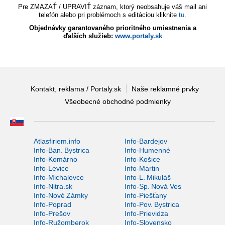
Pre ZMAZAŤ / UPRAVIŤ záznam, ktorý neobsahuje váš mail ani
telefón alebo pri problémoch s editáciou kliknite
tu
.
Objednávky garantovaného prioritného umiestnenia a
ďalších služieb:
www.portaly.sk
Kontakt, reklama / Portaly.sk
Naše reklamné prvky
Všeobecné obchodné podmienky
Atlasfiriem.info
Info-Bardejov
Info-Ban. Bystrica
Info-Humenné
Info-Komárno
Info-Košice
Info-Levice
Info-Martin
Info-Michalovce
Info-L. Mikuláš
Info-Nitra.sk
Info-Sp. Nová Ves
Info-Nové Zámky
Info-Piešťany
Info-Poprad
Info-Pov. Bystrica
Info-Prešov
Info-Prievidza
Info-Ružomberok
Info-Slovensko