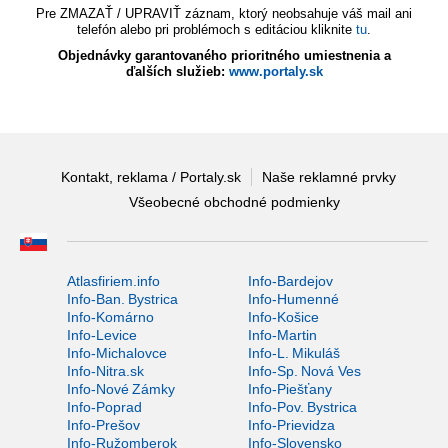
Pre ZMAZAŤ / UPRAVIŤ záznam, ktorý neobsahuje váš mail ani
telefón alebo pri problémoch s editáciou kliknite
tu
.
Objednávky garantovaného prioritného umiestnenia a
ďalších služieb:
www.portaly.sk
Kontakt, reklama / Portaly.sk
Naše reklamné prvky
Všeobecné obchodné podmienky
Atlasfiriem.info
Info-Bardejov
Info-Ban. Bystrica
Info-Humenné
Info-Komárno
Info-Košice
Info-Levice
Info-Martin
Info-Michalovce
Info-L. Mikuláš
Info-Nitra.sk
Info-Sp. Nová Ves
Info-Nové Zámky
Info-Piešťany
Info-Poprad
Info-Pov. Bystrica
Info-Prešov
Info-Prievidza
Info-Ružomberok
Info-Slovensko