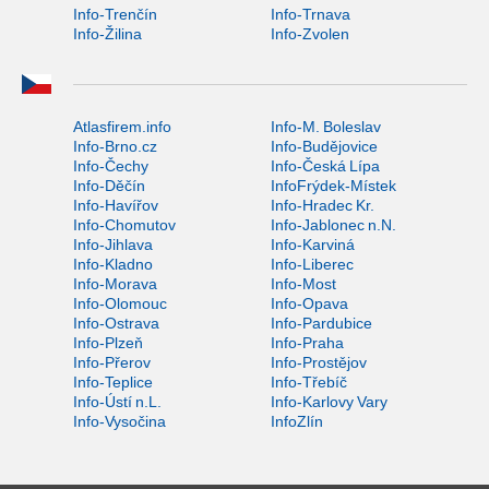
Info-Trenčín
Info-Trnava
Info-Žilina
Info-Zvolen
Atlasfirem.info
Info-M. Boleslav
Info-Brno.cz
Info-Budějovice
Info-Čechy
Info-Česká Lípa
Info-Děčín
InfoFrýdek-Místek
Info-Havířov
Info-Hradec Kr.
Info-Chomutov
Info-Jablonec n.N.
Info-Jihlava
Info-Karviná
Info-Kladno
Info-Liberec
Info-Morava
Info-Most
Info-Olomouc
Info-Opava
Info-Ostrava
Info-Pardubice
Info-Plzeň
Info-Praha
Info-Přerov
Info-Prostějov
Info-Teplice
Info-Třebíč
Info-Ústí n.L.
Info-Karlovy Vary
Info-Vysočina
InfoZlín