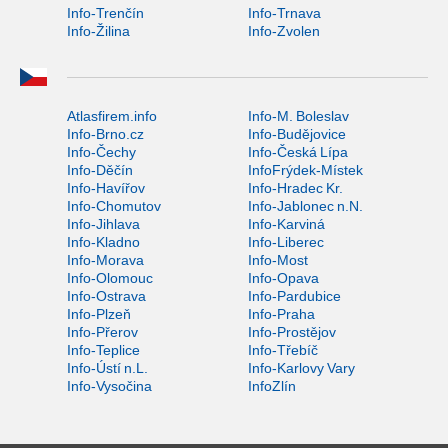
Info-Trenčín
Info-Trnava
Info-Žilina
Info-Zvolen
Atlasfirem.info
Info-M. Boleslav
Info-Brno.cz
Info-Budějovice
Info-Čechy
Info-Česká Lípa
Info-Děčín
InfoFrýdek-Místek
Info-Havířov
Info-Hradec Kr.
Info-Chomutov
Info-Jablonec n.N.
Info-Jihlava
Info-Karviná
Info-Kladno
Info-Liberec
Info-Morava
Info-Most
Info-Olomouc
Info-Opava
Info-Ostrava
Info-Pardubice
Info-Plzeň
Info-Praha
Info-Přerov
Info-Prostějov
Info-Teplice
Info-Třebíč
Info-Ústí n.L.
Info-Karlovy Vary
Info-Vysočina
InfoZlín