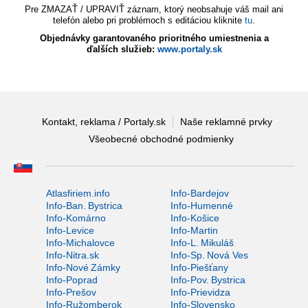
Pre ZMAZAŤ / UPRAVIŤ záznam, ktorý neobsahuje váš mail ani
telefón alebo pri problémoch s editáciou kliknite
tu
.
Objednávky garantovaného prioritného umiestnenia a
ďalších služieb:
www.portaly.sk
Kontakt, reklama / Portaly.sk
Naše reklamné prvky
Všeobecné obchodné podmienky
Atlasfiriem.info
Info-Bardejov
Info-Ban. Bystrica
Info-Humenné
Info-Komárno
Info-Košice
Info-Levice
Info-Martin
Info-Michalovce
Info-L. Mikuláš
Info-Nitra.sk
Info-Sp. Nová Ves
Info-Nové Zámky
Info-Piešťany
Info-Poprad
Info-Pov. Bystrica
Info-Prešov
Info-Prievidza
Info-Ružomberok
Info-Slovensko