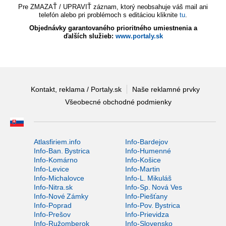
Pre ZMAZAŤ / UPRAVIŤ záznam, ktorý neobsahuje váš mail ani
telefón alebo pri problémoch s editáciou kliknite
tu
.
Objednávky garantovaného prioritného umiestnenia a
ďalších služieb:
www.portaly.sk
Kontakt, reklama / Portaly.sk
Naše reklamné prvky
Všeobecné obchodné podmienky
Atlasfiriem.info
Info-Bardejov
Info-Ban. Bystrica
Info-Humenné
Info-Komárno
Info-Košice
Info-Levice
Info-Martin
Info-Michalovce
Info-L. Mikuláš
Info-Nitra.sk
Info-Sp. Nová Ves
Info-Nové Zámky
Info-Piešťany
Info-Poprad
Info-Pov. Bystrica
Info-Prešov
Info-Prievidza
Info-Ružomberok
Info-Slovensko