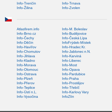
Info-Trenčín
Info-Trnava
Info-Žilina
Info-Zvolen
Atlasfirem.info
Info-M. Boleslav
Info-Brno.cz
Info-Budějovice
Info-Čechy
Info-Česká Lípa
Info-Děčín
InfoFrýdek-Místek
Info-Havířov
Info-Hradec Kr.
Info-Chomutov
Info-Jablonec n.N.
Info-Jihlava
Info-Karviná
Info-Kladno
Info-Liberec
Info-Morava
Info-Most
Info-Olomouc
Info-Opava
Info-Ostrava
Info-Pardubice
Info-Plzeň
Info-Praha
Info-Přerov
Info-Prostějov
Info-Teplice
Info-Třebíč
Info-Ústí n.L.
Info-Karlovy Vary
Info-Vysočina
InfoZlín