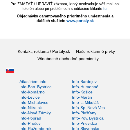
Pre ZMAZAŤ / UPRAVIŤ záznam, ktorý neobsahuje váš mail ani
telefón alebo pri problémoch s editáciou kliknite
tu
.
Objednávky garantovaného prioritného umiestnenia a
ďalších služieb:
www.portaly.sk
Kontakt, reklama / Portaly.sk
Naše reklamné prvky
Všeobecné obchodné podmienky
Atlasfiriem.info
Info-Bardejov
Info-Ban. Bystrica
Info-Humenné
Info-Komárno
Info-Košice
Info-Levice
Info-Martin
Info-Michalovce
Info-L. Mikuláš
Info-Nitra.sk
Info-Sp. Nová Ves
Info-Nové Zámky
Info-Piešťany
Info-Poprad
Info-Pov. Bystrica
Info-Prešov
Info-Prievidza
Info-Ružomberok
Info-Slovensko