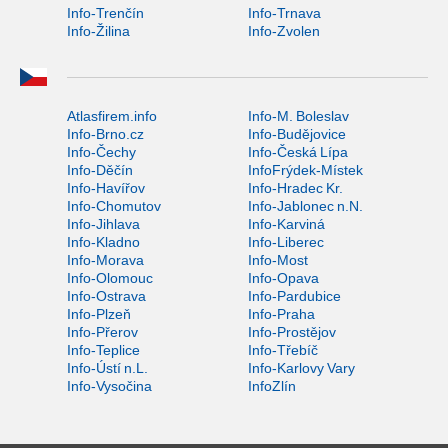
Info-Trenčín
Info-Trnava
Info-Žilina
Info-Zvolen
Atlasfirem.info
Info-M. Boleslav
Info-Brno.cz
Info-Budějovice
Info-Čechy
Info-Česká Lípa
Info-Děčín
InfoFrýdek-Místek
Info-Havířov
Info-Hradec Kr.
Info-Chomutov
Info-Jablonec n.N.
Info-Jihlava
Info-Karviná
Info-Kladno
Info-Liberec
Info-Morava
Info-Most
Info-Olomouc
Info-Opava
Info-Ostrava
Info-Pardubice
Info-Plzeň
Info-Praha
Info-Přerov
Info-Prostějov
Info-Teplice
Info-Třebíč
Info-Ústí n.L.
Info-Karlovy Vary
Info-Vysočina
InfoZlín