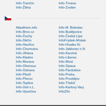
Info-Trenčín
Info-Trnava
Info-Žilina
Info-Zvolen
Atlasfirem.info
Info-M. Boleslav
Info-Brno.cz
Info-Budějovice
Info-Čechy
Info-Česká Lípa
Info-Děčín
InfoFrýdek-Místek
Info-Havířov
Info-Hradec Kr.
Info-Chomutov
Info-Jablonec n.N.
Info-Jihlava
Info-Karviná
Info-Kladno
Info-Liberec
Info-Morava
Info-Most
Info-Olomouc
Info-Opava
Info-Ostrava
Info-Pardubice
Info-Plzeň
Info-Praha
Info-Přerov
Info-Prostějov
Info-Teplice
Info-Třebíč
Info-Ústí n.L.
Info-Karlovy Vary
Info-Vysočina
InfoZlín