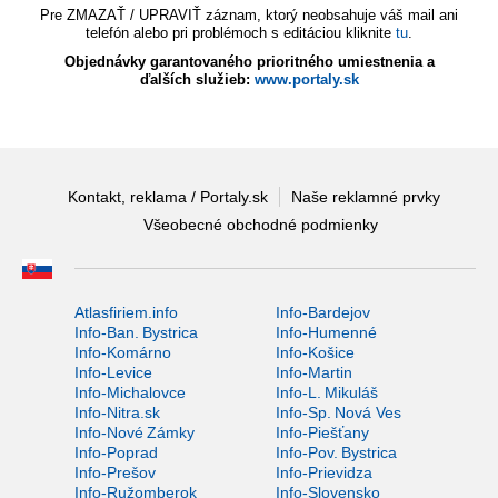
Pre ZMAZAŤ / UPRAVIŤ záznam, ktorý neobsahuje váš mail ani
telefón alebo pri problémoch s editáciou kliknite
tu
.
Objednávky garantovaného prioritného umiestnenia a
ďalších služieb:
www.portaly.sk
Kontakt, reklama / Portaly.sk
Naše reklamné prvky
Všeobecné obchodné podmienky
Atlasfiriem.info
Info-Bardejov
Info-Ban. Bystrica
Info-Humenné
Info-Komárno
Info-Košice
Info-Levice
Info-Martin
Info-Michalovce
Info-L. Mikuláš
Info-Nitra.sk
Info-Sp. Nová Ves
Info-Nové Zámky
Info-Piešťany
Info-Poprad
Info-Pov. Bystrica
Info-Prešov
Info-Prievidza
Info-Ružomberok
Info-Slovensko