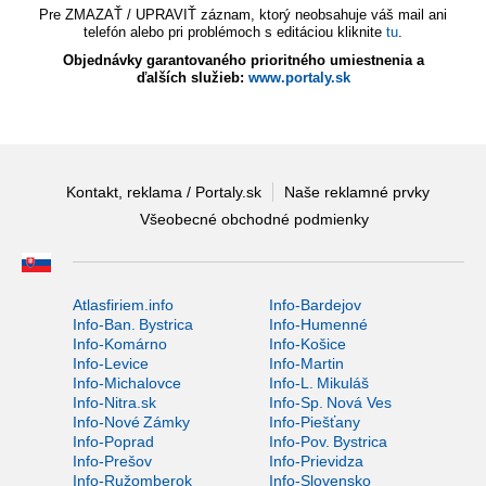
Pre ZMAZAŤ / UPRAVIŤ záznam, ktorý neobsahuje váš mail ani
telefón alebo pri problémoch s editáciou kliknite
tu
.
Objednávky garantovaného prioritného umiestnenia a
ďalších služieb:
www.portaly.sk
Kontakt, reklama / Portaly.sk
Naše reklamné prvky
Všeobecné obchodné podmienky
Atlasfiriem.info
Info-Bardejov
Info-Ban. Bystrica
Info-Humenné
Info-Komárno
Info-Košice
Info-Levice
Info-Martin
Info-Michalovce
Info-L. Mikuláš
Info-Nitra.sk
Info-Sp. Nová Ves
Info-Nové Zámky
Info-Piešťany
Info-Poprad
Info-Pov. Bystrica
Info-Prešov
Info-Prievidza
Info-Ružomberok
Info-Slovensko