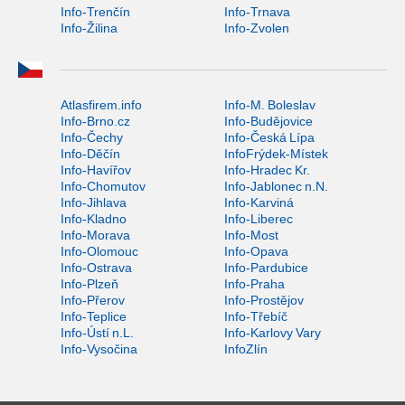
Info-Trenčín
Info-Trnava
Info-Žilina
Info-Zvolen
Atlasfirem.info
Info-M. Boleslav
Info-Brno.cz
Info-Budějovice
Info-Čechy
Info-Česká Lípa
Info-Děčín
InfoFrýdek-Místek
Info-Havířov
Info-Hradec Kr.
Info-Chomutov
Info-Jablonec n.N.
Info-Jihlava
Info-Karviná
Info-Kladno
Info-Liberec
Info-Morava
Info-Most
Info-Olomouc
Info-Opava
Info-Ostrava
Info-Pardubice
Info-Plzeň
Info-Praha
Info-Přerov
Info-Prostějov
Info-Teplice
Info-Třebíč
Info-Ústí n.L.
Info-Karlovy Vary
Info-Vysočina
InfoZlín