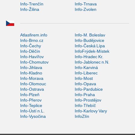
Info-Trenčín
Info-Trnava
Info-Žilina
Info-Zvolen
Atlasfirem.info
Info-M. Boleslav
Info-Brno.cz
Info-Budějovice
Info-Čechy
Info-Česká Lípa
Info-Děčín
InfoFrýdek-Místek
Info-Havířov
Info-Hradec Kr.
Info-Chomutov
Info-Jablonec n.N.
Info-Jihlava
Info-Karviná
Info-Kladno
Info-Liberec
Info-Morava
Info-Most
Info-Olomouc
Info-Opava
Info-Ostrava
Info-Pardubice
Info-Plzeň
Info-Praha
Info-Přerov
Info-Prostějov
Info-Teplice
Info-Třebíč
Info-Ústí n.L.
Info-Karlovy Vary
Info-Vysočina
InfoZlín