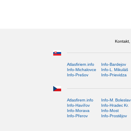
Kontakt,
Atlasfiriem.info
Info-Bardejov
Info-Michalovce
Info-L. Mikuláš
Info-Prešov
Info-Prievidza
Atlasfirem.info
Info-M. Boleslav
Info-Havířov
Info-Hradec Kr.
Info-Morava
Info-Most
Info-Přerov
Info-Prostějov