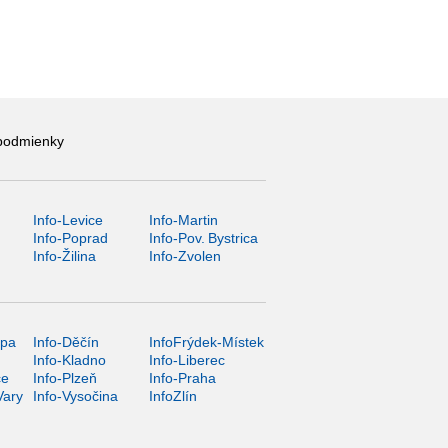
podmienky
Info-Levice
Info-Martin
y
Info-Poprad
Info-Pov. Bystrica
Info-Žilina
Info-Zvolen
ípa
Info-Děčín
InfoFrýdek-Místek
Info-Kladno
Info-Liberec
ce
Info-Plzeň
Info-Praha
Vary
Info-Vysočina
InfoZlín