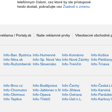
telefónnym číslom, cez ktoré by ste prístupové
heslo dostali, pokračujte cez
Žiadosť o zmenu
 reklama / Portaly.sk
Naše reklamné prvky
Všeobecné obchodné 
Info-Ban. Bystrica
Info-Humenné
Info-Komárno
Info-Košice
Info-Nitra.sk
Info-Sp. Nová Ves
Info-Nové Zámky
Info-Piešťan
Info-Ružomberok
Info-Slovensko
Info-Trenčín
Info-Trnava
Info-Brno.cz
Info-Budějovice
Info-Čechy
Info-Česká L
Info-Chomutov
Info-Jablonec n.N.
Info-Jihlava
Info-Karviná
Info-Olomouc
Info-Opava
Info-Ostrava
Info-Pardubi
Info-Teplice
Info-Třebíč
Info-Ústí n.L.
Info-Karlovy 